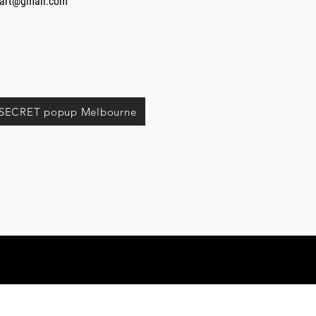
4art@gmail.com
 SECRET popup Melbourne