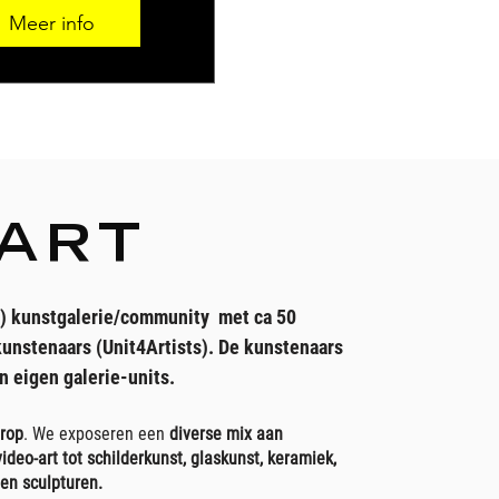
Meer info
4ART
 ) kunstgalerie/community met ca 50
kunstenaars (Unit4Artists). De kunstenaars
n eigen galerie-units.
orop
. We exposeren een
diverse mix aan
video-art tot schilderkunst, glaskunst, keramiek,
 en sculpturen.