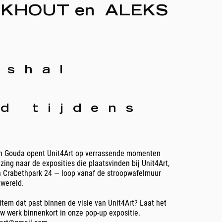
EKHOUT en ALEKS
nshal
d tijdens
on Gouda opent Unit4Art op verrassende momenten
zing naar de exposities die plaatsvinden bij Unit4Art,
n Crabethpark 24 — loop vanaf de stroopwafelmuur
twereld.
 item dat past binnen de visie van Unit4Art? Laat het
uw werk binnenkort in onze pop-up expositie.