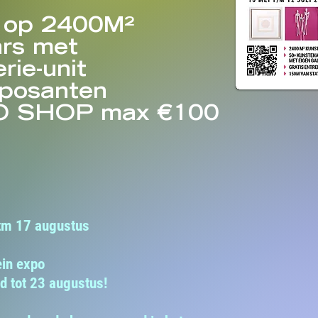
 op 2400M²
rs met
rie-unit
xposanten
O SHOP max €100
m 17 augustus
ein expo
 tot 23 augustus!