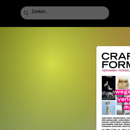
wege
ver
a