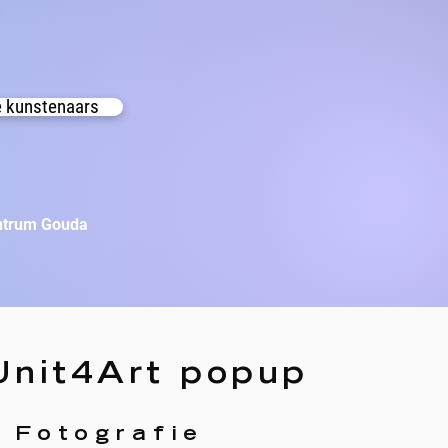
e kunstenaars
entrum Gouda
nit4Art popup
n Fotografie