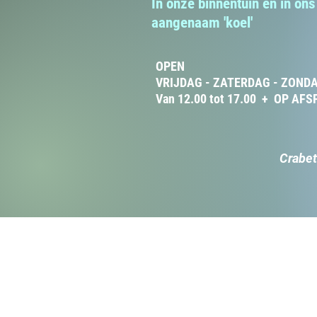
In onze binnentuin en in on
aangenaam 'koel'
OPEN
VRIJDAG - ZATERDAG - ZOND
Van 12.00 tot 17.00 + OP AFSP
Crabet