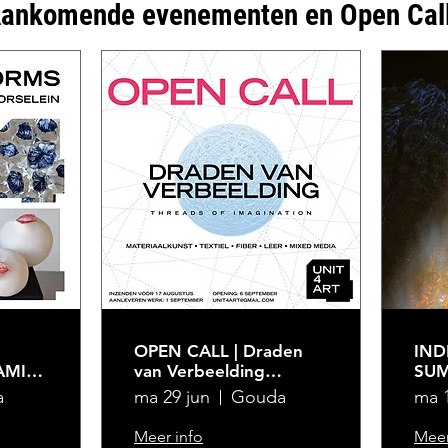
ankomende evenementen en Open Cal
OPEN CALL | Draden
IND
AMIEK
van Verbeelding
SUM
Threads of Imagination
daa
a
ma 29 jun
Gouda
ma 
Dian
3AUG
Meer info
Meer