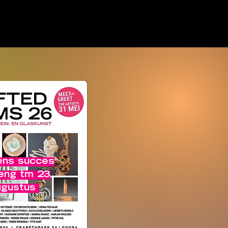
SIMPLY-N
ns succes
leng tm 23
ugustus