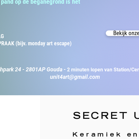
s pand op de beganegrond is het
Bekijk onz
AG
RAAK (bijv. monday art escape)
hpark 24 - 2801AP Gouda -
2 minuten lopen van Station/C
unit4art@gmail.com
SECRET U
Keramiek e