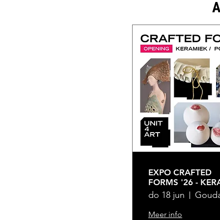
A
EXPO CRAFTED
FORMS '26 - KER
/ PORSELEIN EN
do 18 jun
Goud
GLASKUNST
VERLENGD TM 2
Meer info