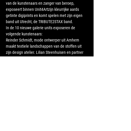
van de kunstenaars en zanger van beroep, 
exposeert binnen Unit4Artzijn kleurrijke aards 
getinte digiprints en komt spelen met zijn eigen 
band uit Utrecht, de TRIBUTE2STAX band. 
In de 10 nieuwe galerie units exposeren de 
volgende kunstenaars:
Reinder Schmidt, mode ontwerper uit Arnhem 
maakt textiele landschappen van de stoffen uit 
zijn design atelier. Lilian Steenhuisen en partner 
Dick Steenhuisen vullen samen een galerie unit 
met vrolijke soms grappige bronzen beelden van 
Lilian robuuste olieverfschilderijen van Dick. 
Claudia Broekhoff is een van de 8 fine-art 
fotografen binnen Unit4Art met karaktervolle 
portretten die je moet ervaren binnen haar galerie 
unit. Bij Oscar van der Wijk 's fotografie voel je 
enerzijds de wadden bij nacht, maar ook de 
kwetsbaarheid van  bloemen heeft hij met zijn 
lens weten te vangen. Op de verdieping die nog 
niet geopend was…
Meer weergeven