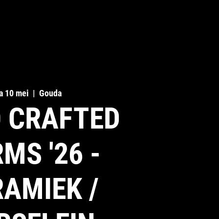
SIMPLY-N
a 10 mei
  |  
Gouda
 CRAFTED
MS '26 -
AMIEK /