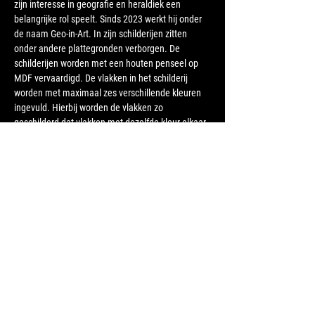
zijn interesse in geografie en heraldiek een 
belangrijke rol speelt. Sinds 2023 werkt hij onder 
de naam Geo-in-Art. In zijn schilderijen zitten 
onder andere plattegronden verborgen. De 
schilderijen worden met een houten penseel op 
MDF vervaardigd. De vlakken in het schilderij 
worden met maximaal zes verschillende kleuren 
ingevuld. Hierbij worden de vlakken zo 
geschilderd dat vlakken met dezelfde kleur elkaar 
niet raken (geïnspireerd door de 
vierkleurenstelling). 
Instagram
Caspar Roth
 is een Delftse meubelmaker, 
afkomstig uit een Zwitserse houtwerkersfamilie. 
Sinds 2019 werkt hij vanuit bartholomestudio, 
waar hij minimalistische designerstukken creëert 
van hoogwaardig hardhout met een duidelijke 
herkomst. Zijn ontwerpen zijn functioneel…
Meer weergeven