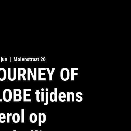
SIMPLY-N
 jun
  |  
Molenstraat 20
OURNEY OF
OBE tijdens
erol op