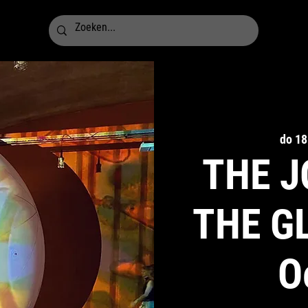
do 18
THE J
THE GL
O