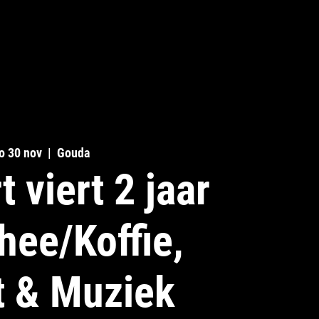
SIMPLY-N
o 30 nov
  |  
Gouda
t viert 2 jaar
hee/Koffie,
t & Muziek