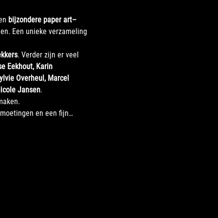
en 
bijzondere paper art–
en. Een unieke verzameling 
ekkers
. Verder zijn er veel 
se Eekhout, Karin 
ylvie Overheul, Marcel 
icole Jansen
.
 maken.
tmoetingen en een fijn…