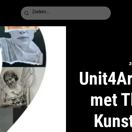
z
Unit4Ar
met T
Kuns