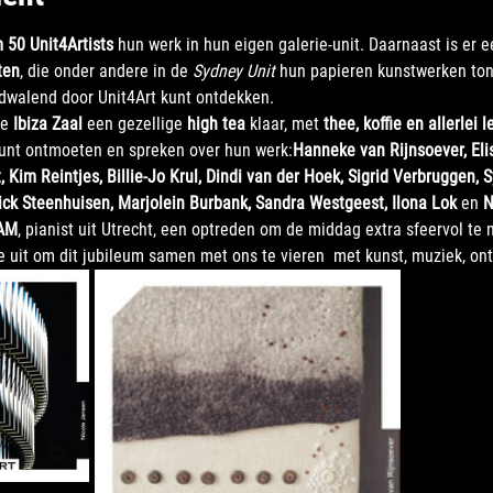
 50 Unit4Artists
 hun werk in hun eigen galerie-unit. Daarnaast is er e
ten
, die onder andere in de 
Sydney Unit
 hun papieren kunstwerken ton
l dwalend door Unit4Art kunt ontdekken.
e 
Ibiza Zaal
 een gezellige 
high tea
 klaar, met 
thee, koffie en allerlei l
unt ontmoeten en spreken over hun werk:
Hanneke van Rijnsoever, Eli
Kim Reintjes, Billie-Jo Krul, Dindi van der Hoek, Sigrid Verbruggen, S
ick Steenhuisen, Marjolein Burbank, Sandra Westgeest, Ilona Lok
 en 
N
AM
, pianist uit Utrecht, een optreden om de middag extra sfeervol te
 uit om dit jubileum samen met ons te vieren  met kunst, muziek, on