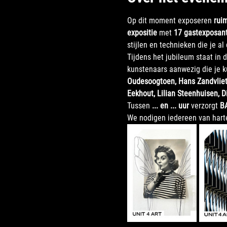
Op dit moment exposeren 
ruim
expositie
 met 
17 gastexposan
stijlen en technieken die je a
Tijdens het jubileum staat in d
kunstenaars aanwezig die je k
Oudesoogtoen, Hans Zandvliet, 
Eekhout, Lilian Steenhuisen, D
Tussen 
... en ... uur
 verzorgt 
B
We nodigen iedereen van harte