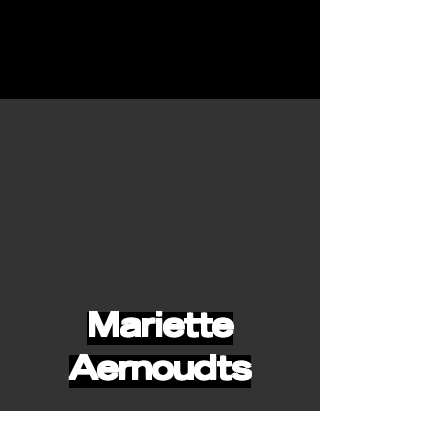
Mariette
Aernoudts