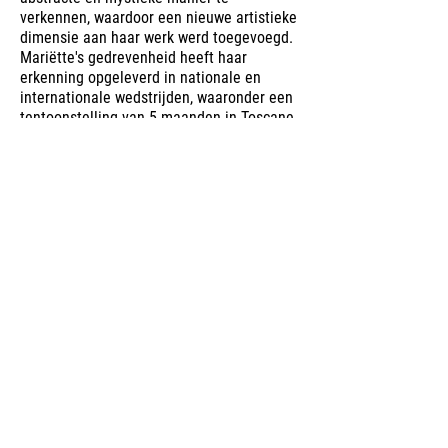
verkennen, waardoor een nieuwe artistieke
dimensie aan haar werk werd toegevoegd.
Mariëtte's gedrevenheid heeft haar
erkenning opgeleverd in nationale en
internationale wedstrijden, waaronder een
tentoonstelling van 5 maanden in Toscane,
Italië.
Contact
Crabethpark 24, 2801 AP Gouda
unit4art@gmail.com
Contact