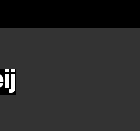
SIMPLY-N
ij