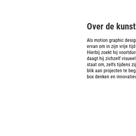
Over de kuns
Als motion graphic design
ervan om in zijn vrije ti
Hierbij zoekt hij voortd
daagt hij zichzelf visuee
staat om, zelfs tijdens z
blik aan projecten te begi
box denken en innovatie