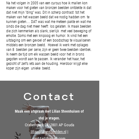
Na het volgen in 2005 van een cursus hoe ik mallen kon
maken voor het gieten van bronzen beelden ontdekte ik dat
dat niet mijn "ding" was. Dit in scherp contrast tot het
maken
van het wassen beeld dat we nodig hadden om te
kunnen gieten.... DAT was wat me meteen pakte en wat me
sinds die dag niet meer heeft los gelaten. Ik maak beelden
die zich kenmerken als
slank, sierlijk met veel beweging of
emotie. Soms met een knipoog en humor. Ik vind het een
uitdaging om een gevoel of een boodschap te visualiseren
middels een bronzen beeld. Hoewel ik werk met oplages
van 8 beelden per serie, zijn er geen twee beelden identiek.
Ik neem de tijd om elk wassen beeld voor het in brons
gegoten wordt aan te passen. Ik verander het haar, het
gezicht of zelfs iets aan de houding. Hierdoor krijgt elke
koper zijn eigen unieke beeld.
Contact
Maak een afspraak met Lilian Steenhuisen
of
stel je vragen.
Crabethpark 24, 2801 AP Gouda
lilian@liliansbeelden.nl
|
unit4art@gmail.com