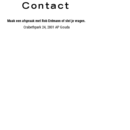
Contact
Maak een afspraak met Rob Erdmann of stel je vragen.
Crabethpark 24, 2801 AP Gouda
erdmann@ziggo.nl
|
unit4art@gmail.com
Contact